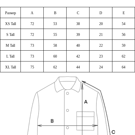
Размер
A
B
C
D
E
XS Tall
72
53
38
20
54
S Tall
72
55
39
21
56
M Tall
73
58
40
22
59
L Tall
73
60
42
23
62
XL Tall
75
62
44
24
64