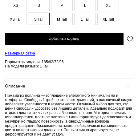
XS
S
M
L
XL
XS Tall
S Tall
M Tall
L Tall
XL Tall
Добавить в корзину
Размерная сетка
Параметры модели: 185/92/72/96
На модели размер: L Tall
Описание
Пижама из поплина — воплощение элегантного минимализма и
комфорта. Свободный крой не стесняет движений, а лаконичный силуэт
добавляет уверенности в каждом жесте. Отличный выбор для тех, кто
ценит свободу и удобство без лишних деталей. Идеально подходит для
отдыха дома и стильных расслабленных вечеров. Материал пижамы
гипоаллергенен, плотное плетение ткани гарантирует долговечность и
безупречно гладкую поверхность, а сверхдлинные волокна
предотвращают образование катышков, обеспечивая насыщенность
цвета на протяжении долгих лет. Ткань отлично драпируется, не
деформируется и не даёт усадку.