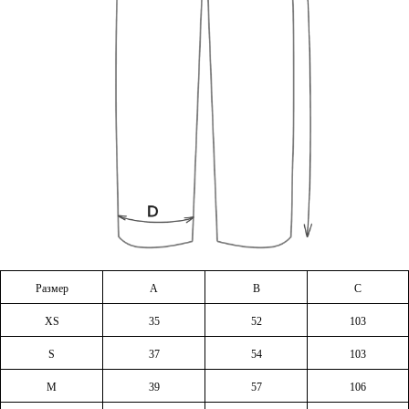
Размер
A
B
C
XS
35
52
103
S
37
54
103
M
39
57
106