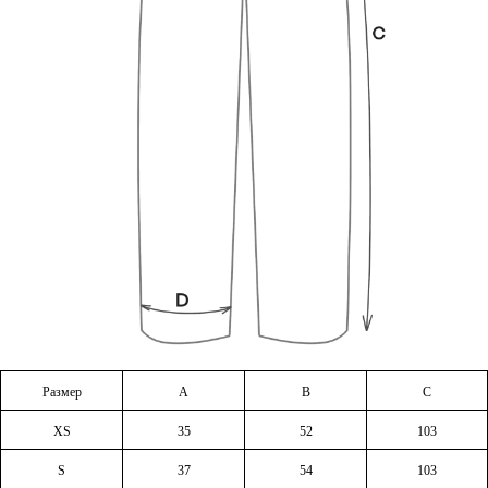
Размер
A
B
C
XS
35
52
103
S
37
54
103