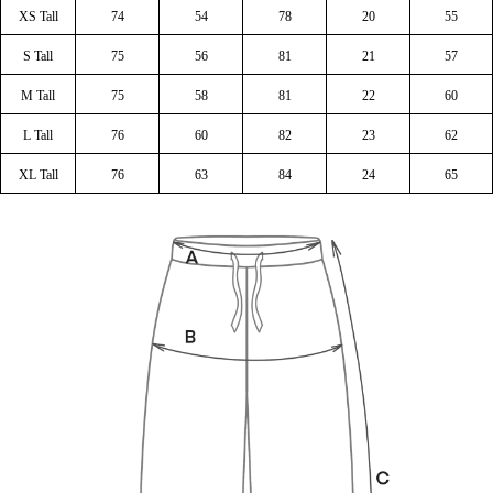
XS Tall
74
54
78
20
55
S Tall
75
56
81
21
57
M Tall
75
58
81
22
60
L Tall
76
60
82
23
62
XL Tall
76
63
84
24
65