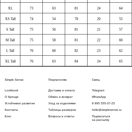
XL
73
63
81
24
64
XS Tall
74
54
78
20
55
S Tall
75
56
81
21
57
M Tall
75
58
81
22
60
L Tall
76
60
82
23
62
XL Tall
76
63
84
24
65
Simple Sense
Покупателям
Связь
Lookbook
Доставка и оплата
Telegram
О бренде
Обмен и возврат
WhatsApp
Устойчивое развитие
Уход за изделиями
8 995 555-37-25
Контакты
Таблицы размеров
hello@simplesense.ru
Блог
Вопросы и ответы
Подписаться
на рассылку