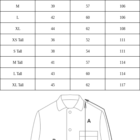
M
39
57
106
L
42
60
106
XL
44
62
108
XS Tall
36
52
111
S Tall
38
54
111
M Tall
41
57
114
L Tall
43
60
114
XL Tall
45
62
117