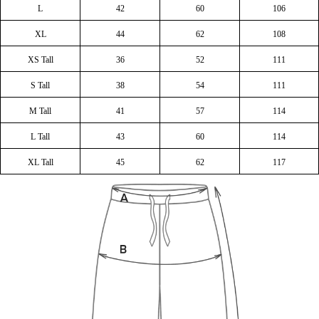
L
42
60
106
XL
44
62
108
XS Tall
36
52
111
S Tall
38
54
111
M Tall
41
57
114
L Tall
43
60
114
XL Tall
45
62
117