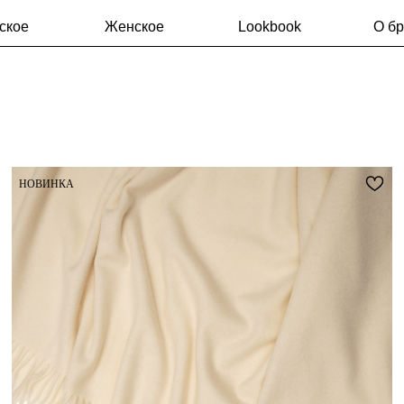
ское
Женское
Lookbook
О б
НОВИНКА