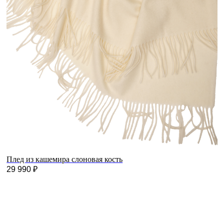
Плед из кашемира слоновая кость
29 990
₽