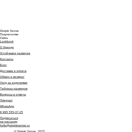
Simple Sense
Покупателям
Связь
Lookbook
О бренде
Устойчивое развитие
Контакты
Блог
Доставка и оплата
Обмен и возврат
Уход за изделиями
Таблицы размеров
Вопросы и ответы
Telegram
WhatsApp
8 995 555-37-25
Подписаться
на рассылку
hello@simplesense.ru
© Simple Sense, 2025