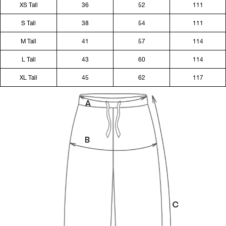
XS Tall
36
52
111
S Tall
38
54
111
M Tall
41
57
114
L Tall
43
60
114
XL Tall
45
62
117