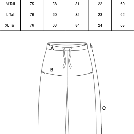
M Tall
75
58
81
22
60
L Tall
76
60
82
23
62
XL Tall
76
63
84
24
65