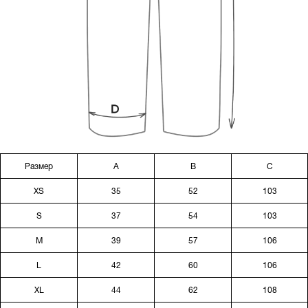
Размер
A
B
C
XS
35
52
103
S
37
54
103
M
39
57
106
L
42
60
106
XL
44
62
108