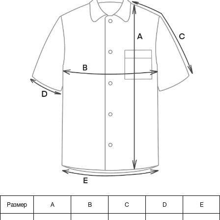
Размер
A
B
C
D
E