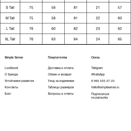
S Tall
75
56
81
21
57
M Tall
75
58
81
22
60
L Tall
76
60
82
23
62
XL Tall
76
63
84
24
65
Simple Sense
Покупателям
Связь
Lookbook
Доставка и оплата
Telegram
О бренде
Обмен и возврат
WhatsApp
Устойчивое развитие
Уход за изделиями
8 995 555-37-25
Контакты
Таблицы размеров
hello@simplesense.ru
Блог
Вопросы и ответы
Подписаться
на рассылку