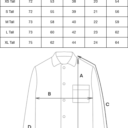
XS Tall
72
53
38
20
54
S Tall
72
55
39
21
56
M Tall
73
58
40
22
59
L Tall
73
60
42
23
62
XL Tall
75
62
44
24
64