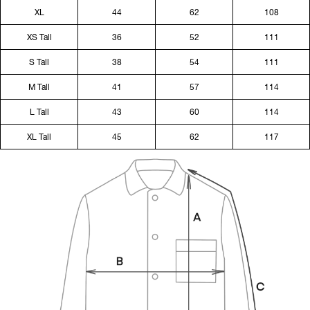
XL
44
62
108
XS Tall
36
52
111
S Tall
38
54
111
M Tall
41
57
114
L Tall
43
60
114
XL Tall
45
62
117