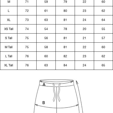
M
71
59
79
22
60
L
72
61
80
23
62
XL
73
63
81
24
64
XS Tall
74
54
78
20
55
S Tall
75
56
81
21
57
M Tall
75
58
81
22
60
L Tall
76
60
82
23
62
XL Tall
76
63
84
24
65