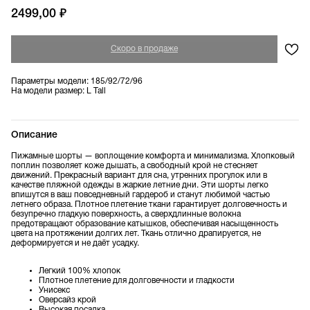
2499,00
₽
Параметры модели: 185/92/72/96
На модели размер: L Tall
Описание
Пижамные шорты — воплощение комфорта и минимализма. Хлопковый
поплин позволяет коже дышать, а свободный крой не стесняет
движений. Прекрасный вариант для сна, утренних прогулок или в
качестве пляжной одежды в жаркие летние дни. Эти шорты легко
впишутся в ваш повседневный гардероб и станут любимой частью
летнего образа. Плотное плетение ткани гарантирует долговечность и
безупречно гладкую поверхность, а сверхдлинные волокна
предотвращают образование катышков, обеспечивая насыщенность
цвета на протяжении долгих лет. Ткань отлично драпируется, не
деформируется и не даёт усадку.
Легкий 100% хлопок
Плотное плетение для долговечности и гладкости
Унисекс
Оверсайз крой