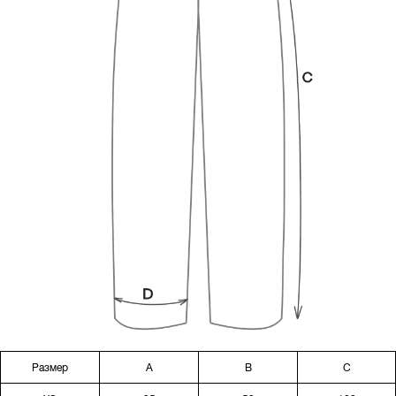
Размер
A
B
C