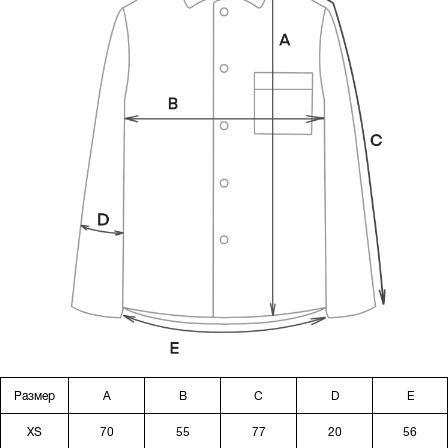
Размер
A
B
C
D
E
XS
70
55
77
20
56