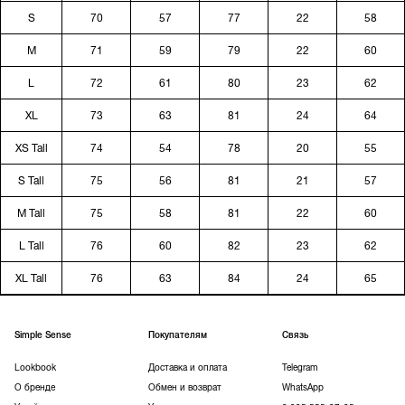
S
70
57
77
22
58
M
71
59
79
22
60
L
72
61
80
23
62
XL
73
63
81
24
64
XS Tall
74
54
78
20
55
S Tall
75
56
81
21
57
M Tall
75
58
81
22
60
L Tall
76
60
82
23
62
XL Tall
76
63
84
24
65
Simple Sense
Покупателям
Связь
Lookbook
Доставка и оплата
Telegram
О бренде
Обмен и возврат
WhatsApp