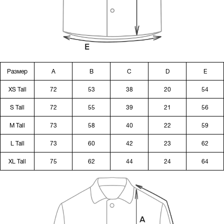
Размер
A
B
C
D
E
XS Tall
72
53
38
20
54
S Tall
72
55
39
21
56
M Tall
73
58
40
22
59
L Tall
73
60
42
23
62
XL Tall
75
62
44
24
64