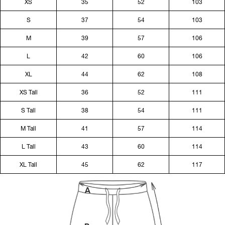
XS
35
52
103
S
37
54
103
M
39
57
106
L
42
60
106
XL
44
62
108
XS Tall
36
52
111
S Tall
38
54
111
M Tall
41
57
114
L Tall
43
60
114
XL Tall
45
62
117