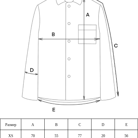
Размер
A
B
C
D
E
XS
70
55
77
20
56