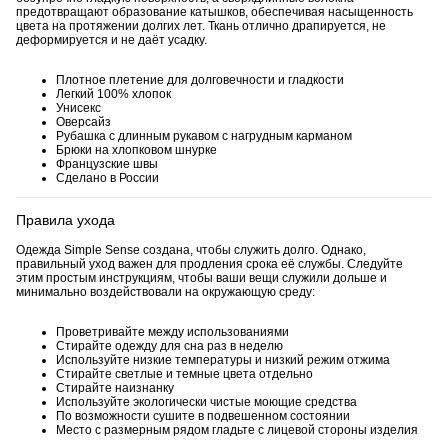
предотвращают образование катышков, обеспечивая насыщенность
цвета на протяжении долгих лет. Ткань отлично драпируется, не
деформируется и не даёт усадку.
Плотное плетение для долговечности и гладкости
Легкий 100% хлопок
Унисекс
Оверсайз
Рубашка с длинным рукавом с нагрудным карманом
Брюки на хлопковом шнурке
Французские швы
Сделано в России
Правила ухода
Одежда Simple Sense создана, чтобы служить долго. Однако,
правильный уход важен для продления срока её службы. Следуйте
этим простым инструкциям, чтобы ваши вещи служили дольше и
минимально воздействовали на окружающую среду:
Проветривайте между использованиями
Стирайте одежду для сна раз в неделю
Используйте низкие температуры и низкий режим отжима
Стирайте светлые и темные цвета отдельно
Стирайте наизнанку
Используйте экологически чистые моющие средства
По возможности сушите в подвешенном состоянии
Место с размерным рядом гладьте с лицевой стороны изделия