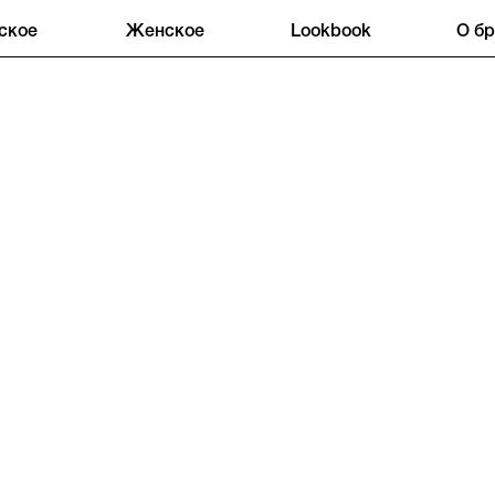
ское
Женское
Lookbook
О б