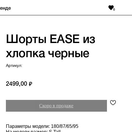
ренде
0
Шорты EASE из
хлопка черные
Артикул:
2499,00
₽
Параметры модели: 180/87/65/95
На модели размер: S Tall