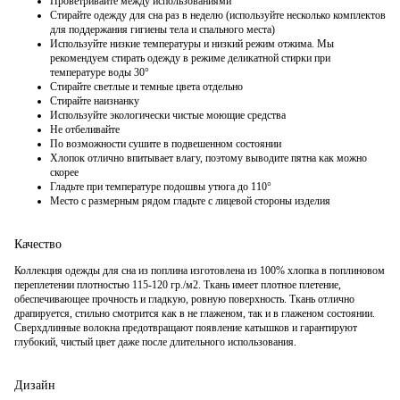
Проветривайте между использованиями
Стирайте одежду для сна раз в неделю (используйте несколько комплектов
для поддержания гигиены тела и спального места)
Используйте низкие температуры и низкий режим отжима. Мы
рекомендуем стирать одежду в режиме деликатной стирки при
температуре воды 30°
Стирайте светлые и темные цвета отдельно
Стирайте наизнанку
Используйте экологически чистые моющие средства
Не отбеливайте
По возможности сушите в подвешенном состоянии
Хлопок отлично впитывает влагу, поэтому выводите пятна как можно
скорее
Гладьте при температуре подошвы утюга до 110°
Место с размерным рядом гладьте с лицевой стороны изделия
Качество
Коллекция одежды для сна из поплина изготовлена из 100% хлопка в поплиновом
переплетении плотностью 115-120 гр./м2. Ткань имеет плотное плетение,
обеспечивающее прочность и гладкую, ровную поверхность. Ткань отлично
драпируется, стильно смотрится как в не глаженом, так и в глаженом состоянии.
Сверхдлинные волокна предотвращают появление катышков и гарантируют
глубокий, чистый цвет даже после длительного использования.
Дизайн